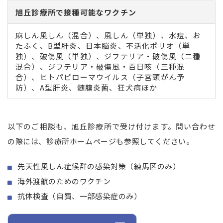
旭丘診療所で接種可能なワクチン
麻しん風しん（混合）、風しん（単独）、水痘、お
たふく、B型肝炎、日本脳炎、不活化ポリオ（単
独）、破傷風（単独）、ジフテリア・破傷風（二種
混合）、ジフテリア・破傷風・百日咳（三種混
合）、ヒトパピローマウイルス（子宮頸がん予
防）、A型肝炎、髄膜炎菌、狂犬病ほか
以下のご相談も、旭丘診療所で受け付けます。問い合わせ
の際には、診療所ホームページも参照してください。
先天性風しん症候群の感染対策（練馬区のみ）
海外渡航のためのワクチン
抗体検査（自費、一部感染症のみ）