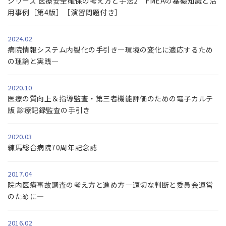
シリーズ 医療安全確保の考え方と手法2 FMEAの基礎知識と活
用事例［第4版］［演習問題付き］
2024.02
病院情報システム内製化の手引き―環境の変化に適応するため
の理論と実践―
2020.10
医療の質向上＆指導監査・第三者機能評価のための電子カルテ
版 診療記録監査の手引き
2020.03
練馬総合病院70周年記念誌
2017.04
院内医療事故調査の考え方と進め方―適切な判断と委員会運営
のために―
2016.02