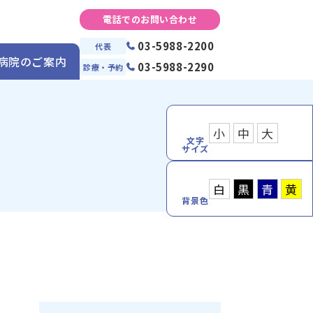
電話でのお問い合わせ
03-5988-2200
代表
病院のご案内
03-5988-2290
診療・予約
小
中
大
文字
サイズ
白
黒
青
黄
背景色