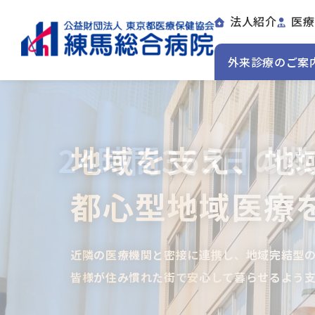
法人紹介
医療
外来診療のご案
地域を支え、地
24時間365日
都心型地域医療
地域ニーズに応
都心型地域医療
近隣の医療機関と密接に連携し、
地域完結型
皆様が住み慣れた街で
安心して暮らせるよう支