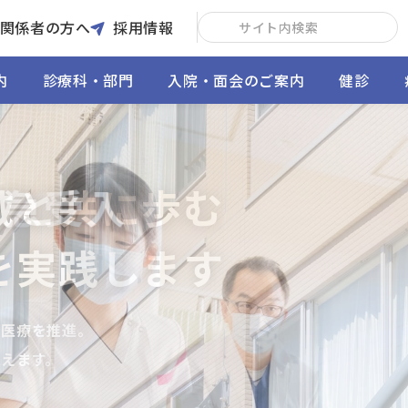
関係者の方へ
採用情報
内
診療科・部門
入院・面会のご案内
健診
域と共に歩む
の救急受入
の推進
える診療
を実践します
の医療を推進。
えます。