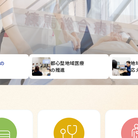
日の
都心型地域医療
地
の推進
応