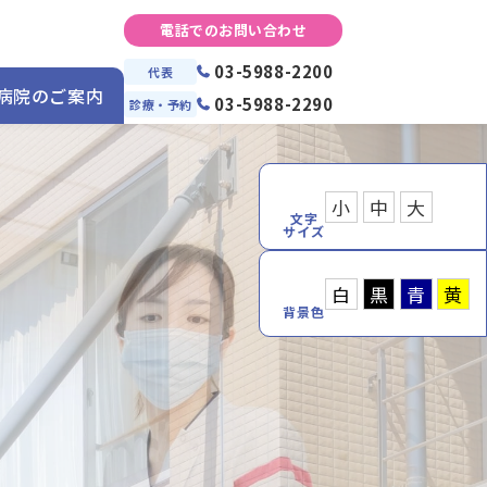
電話でのお問い合わせ
03-5988-2200
代表
病院のご案内
03-5988-2290
診療・予約
小
中
大
文字
サイズ
白
黒
青
黄
背景色